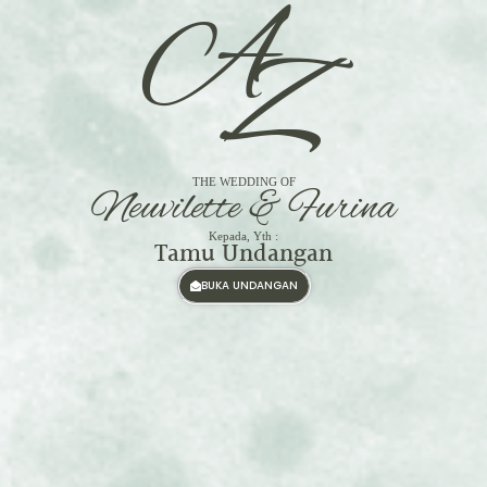
A
Z
THE WEDDING OF
Neuvilette & Furina
Kepada, Yth :
Tamu Undangan
BUKA UNDANGAN